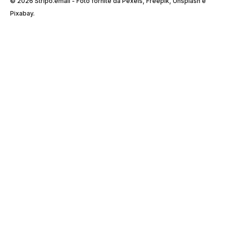
© 2026 Stripо.email - Foto fornite da Pexels, Freepik, Unsplash e
Pixabay.