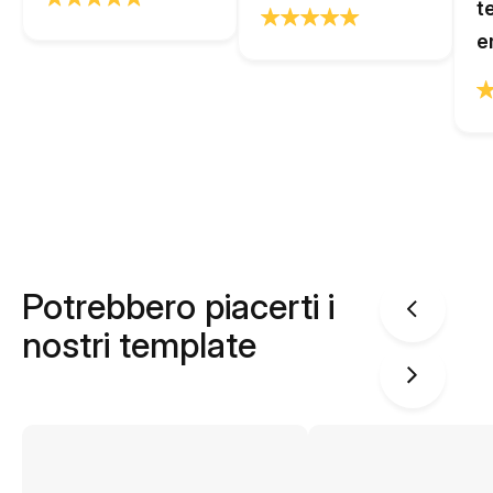
t
e
Potrebbero piacerti i
nostri template