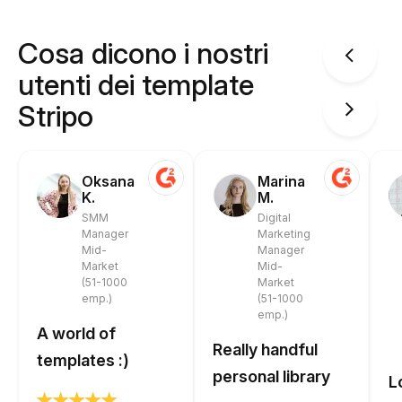
Cosa dicono i nostri
utenti dei template
Stripo
Oksana
Marina
K.
M.
SMM
Digital
Manager
Marketing
Mid-
Manager
Market
Mid-
(51-1000
Market
emp.)
(51-1000
emp.)
A world of
Really handful
templates :)
personal library
L