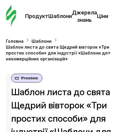
Замо
шабл
Джерела
Продукт
Шаблони
Ціни
знань
Шабл
Головна
Шаблони
Шаблон листа до свята Щедрий вівторок «Три
Дж
простих способи» для індустрії «Шаблони для
зна
некомерційних організацій»
Ціни
Шаблон листа до свята
Щедрий вівторок «Три
простих способи» для
індустрії «Шаблони для