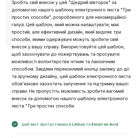
Зробіть свій внесок у цей "Щедрий вівторок" за
допомогою нашого шаблону електронного листа "Три
простих способи", розробленого для некомерційної
галузі. Цей шаблон, який можна налаштувати, має
простий, але ефективний дизайн, який виділяє три
Розроблено
Анастасія
способи, якими одержувачі можуть зробити свій
внесок у вашу справу. Використовуйте цей шаблон,
щоб заохочувати до пожертвувань та просувати
можливості волонтерства чітким та лаконічним
способом. Завдяки переконливій кнопці заклику до дії
та зручному дизайну, цей шаблон електронного листа
обов’язково заохотить залучення та підтримку вашої
справи. Не пропустіть можливість зробити вагомий
внесок за допомогою нашого шаблону електронного
листа "Три простих способи.
Цей лист протестовано в
Litmus
та
Email on Acid