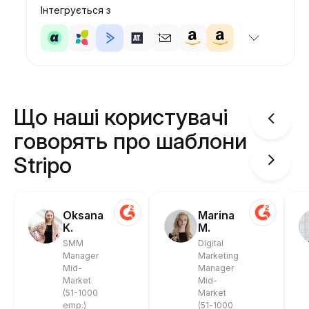
Інтегрується з
Що наші користувачі
говорять про шаблони
Stripo
Oksana
Marina
K.
M.
SMM
Digital
Manager
Marketing
Mid-
Manager
Market
Mid-
(51-1000
Market
emp.)
(51-1000