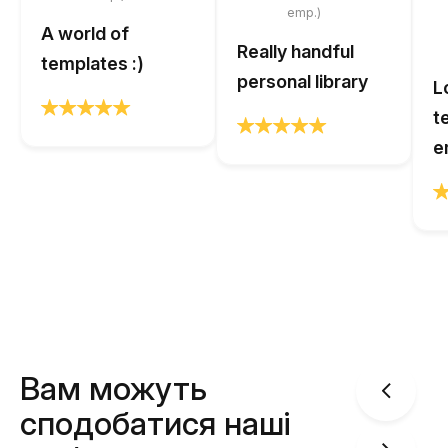
emp.)
A world of
Really handful
templates :)
personal library
L
t
e
Вам можуть
сподобатися наші