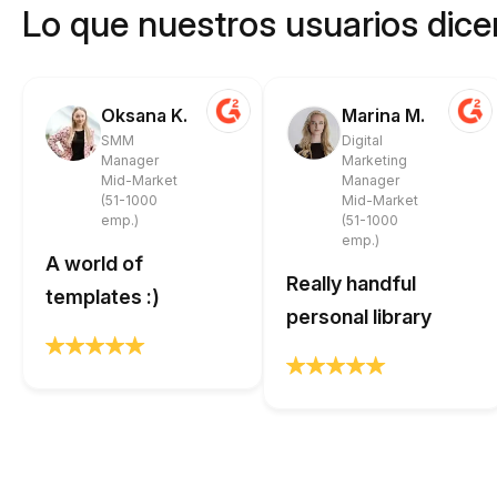
Lo que nuestros usuarios dicen
Oksana K.
Marina M.
SMM
Digital
Manager
Marketing
Mid-Market
Manager
(51-1000
Mid-Market
emp.)
(51-1000
emp.)
A world of
Really handful
templates :)
personal library