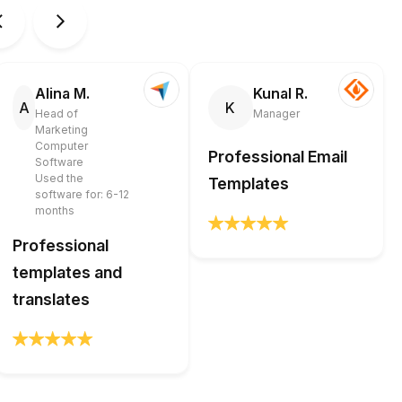
Alina M.
Kunal R.
A
K
Head of
Manager
Marketing
Computer
Professional Email
Software
Used the
Templates
software for: 6-12
months
Professional
templates and
translates