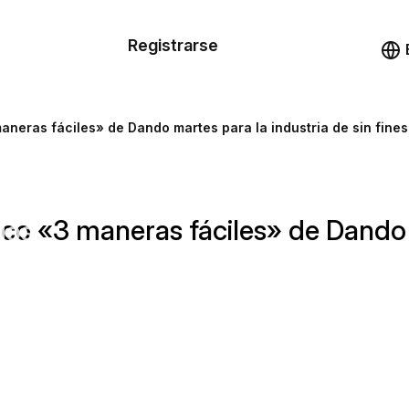
n de las
Registrarse
illas
Demo
illas
maneras fáciles» de Dando martes para la industria de sin fines
cursos
nico «3 maneras fáciles» de Dando 
ios