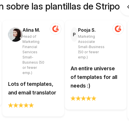
 sobre las plantillas de Stripo
Alina M.
Pooja S.
P
Head of
Marketing
Marketing
Associate
Financial
Small-Business
Services
(50 or fewer
Small-
emp.)
Business (50
or fewer
An entire universe
emp.)
of templates for all
Lots of templates,
needs :)
and email translator