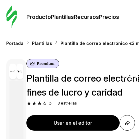
Orde
plant
Producto
Plantillas
Recursos
Precios
Plant
Portada
Plantillas
Plantilla de correo electrónico «3 
Re
Plantilla de correo electró
Prec
fines de lucro y caridad
3
estrellas
Usar en el editor