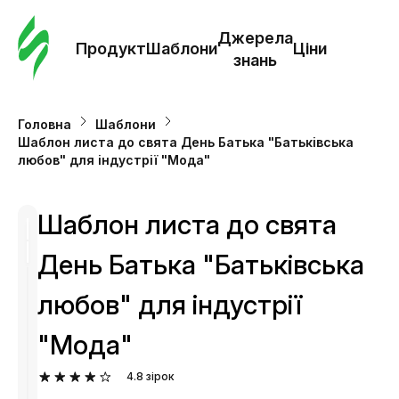
Замо
шабл
Джерела
Продукт
Шаблони
Ціни
знань
Шабл
Головна
Шаблони
Шаблон листа до свята День Батька "Батьківська
Дж
любов" для індустрії "Мода"
зна
Шаблон листа до свята
Ціни
День Батька "Батьківська
любов" для індустрії
"Мода"
4.8
зірок