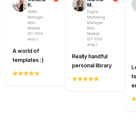
K.
M.
SMM
Digital
Manager
Marketing
Mid-
Manager
Market
Mid-
(51-1000
Market
emp.)
(51-1000
emp.)
A world of
Really handful
templates :)
personal library
L
t
e