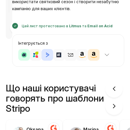
використати святковий сезон і створити незабутню
кампанію для ваших клієнтів.
Розроблено
Цей лист протестовано в
Litmus
та
Email on Acid
Анастасія
Інтегрується з
Що наші користувачі
говорять про шаблони
Stripo
Oksana
Marina