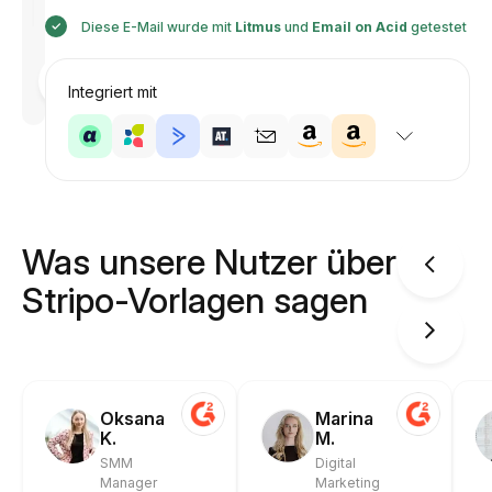
Diese E-Mail wurde mit
Litmus
und
Email on Acid
getestet
Entworfen
von
Integriert mit
Anastasiia
Was unsere Nutzer über
Stripo-Vorlagen sagen
Oksana
Marina
K.
M.
SMM
Digital
Manager
Marketing