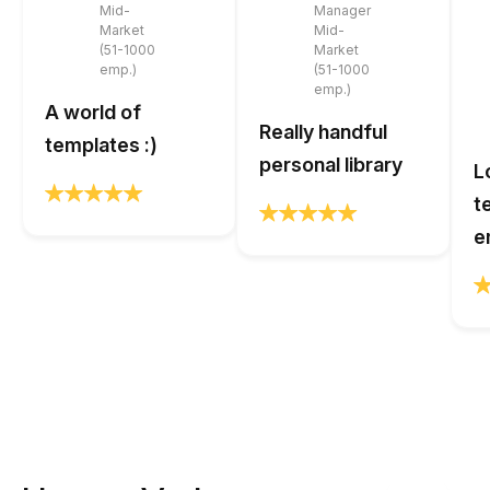
Mid-
Manager
Market
Mid-
(51-1000
Market
emp.)
(51-1000
emp.)
A world of
Really handful
templates :)
personal library
L
t
e