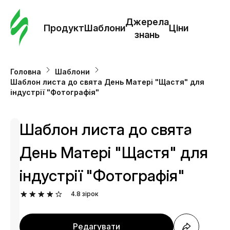
Замо
шабл
Джерела
Продукт
Шаблони
Ціни
знань
Шабл
Головна
Шаблони
Шаблон листа до свята День Матері "Щастя" для
Дж
індустрії "Фотографія"
зна
Шаблон листа до свята
Ціни
День Матері "Щастя" для
індустрії "Фотографія"
4.8
зірок
Редагувати