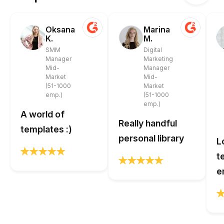
Oksana
Marina
K.
M.
SMM
Digital
Manager
Marketing
Mid-
Manager
Market
Mid-
(51-1000
Market
emp.)
(51-1000
emp.)
A world of
Really handful
templates :)
personal library
L
t
e