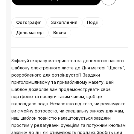
Фотографія
Захоплення
Події
День матері
Весна
Зафіксуйте красу материнства за допомогою нашого
шаблону електронного листа до Дня матері "Щастя",
розробленого для фотоіндустрії. Завдяки
приголомшливому та привабливому макету, цей
шаблон дозволяє вам продемонструвати своє
портфоліо та послуги таким чином, щоб це
відповідало події. Незалежно від того, чи рекламуєте
ви сімейну фотосесію, чи спеціальну знижку для мам,
наш шаблон повністю налаштовується завдяки
простим у редагуванні функціям та потужним кнопкам
заклику до дії, які стимулюють продажі. Зробіть цей