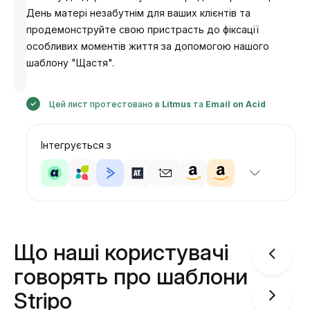
День матері незабутнім для ваших клієнтів та
продемонструйте свою пристрасть до фіксації
особливих моментів життя за допомогою нашого
Розроблено
шаблону "Щастя".
Анастасія
Цей лист протестовано в
Litmus
та
Email on Acid
Інтегрується з
Що наші користувачі
говорять про шаблони
Stripo