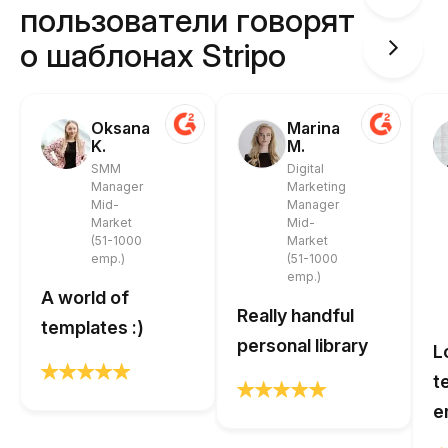
пользователи говорят
о шаблонах Stripo
Oksana
Marina
K.
M.
SMM
Digital
Manager
Marketing
Mid-
Manager
Market
Mid-
(51-1000
Market
emp.)
(51-1000
emp.)
A world of
Really handful
templates :)
personal library
L
t
e