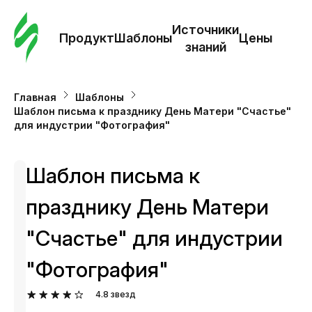
Зак
шаб
Источники
Продукт
Шаблоны
Цены
знаний
Ша
Главная
Шаблоны
Шаблон письма к празднику День Матери "Счастье"
И
для индустрии "Фотография"
з
Шаблон письма к
Це
празднику День Матери
"Счастье" для индустрии
"Фотография"
4.8
звезд