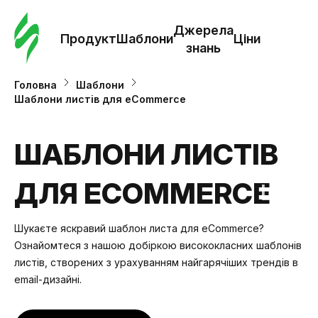
Замо
шабл
Джерела
Продукт
Шаблони
Ціни
знань
Шабл
Головна
Шаблони
Шаблони листів для eCommerce
Дж
зна
ШАБЛОНИ ЛИСТІВ
ДЛЯ ECOMMERCE
Ціни
Шукаєте яскравий шаблон листа для eCommerce?
Ознайомтеся з нашою добіркою висококласних шаблонів
листів, створених з урахуванням найгарячіших трендів в
email-дизайні.