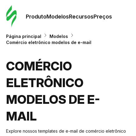
Pedid
Mode
Produto
Modelos
Recursos
Preços
Mode
Página principal
Modelos
Comércio eletrônico modelos de e-mail
Re
COMÉRCIO
Preç
ELETRÔNICO
MODELOS DE E-
MAIL
Explore nossos templates de e-mail de comércio eletrônico