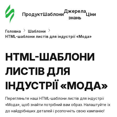
Замо
шабл
Джерела
Продукт
Шаблони
Ціни
знань
Шабл
Головна
Шаблони
HTML-шаблони листів для індустрії «Мода»
Дж
зна
HTML-ШАБЛОНИ
ЛИСТІВ ДЛЯ
Ціни
ІНДУСТРІЇ «МОДА»
Перегляньте наші HTML-шаблони листів для індустрії
«Мода», щоб знайти потрібний вам образ. Налаштуйте їх
до найдрібніших деталей і розпочніть свою кампанію!