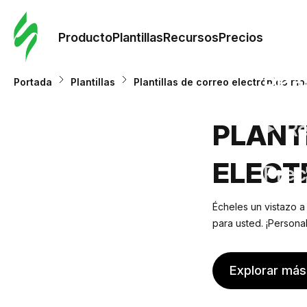
Orde
plant
Producto
Plantillas
Recursos
Precios
Plant
Portada
Plantillas
Plantillas de correo electrónico m
Re
PLANT
ELECT
Prec
Écheles un vistazo a
para usted. ¡Persona
Explorar más 