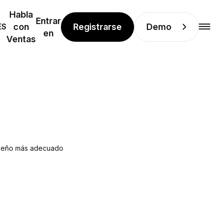
Habla
Entrar
Registrarse
Demo
ES
con
en
Ventas
diseño más adecuado