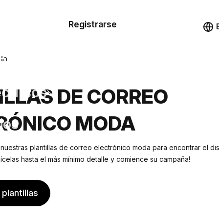
n de las
Registrarse
illas
Demo
illas
oda
cursos
ILLAS DE CORREO
RÓNICO MODA
ios
 nuestras plantillas de correo electrónico moda para encontrar el 
lícelas hasta el más mínimo detalle y comience su campaña!
plantillas