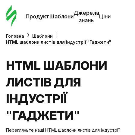
Замо
шабл
Джерела
Продукт
Шаблони
Ціни
знань
Шабл
Головна
Шаблони
HTML шаблони листів для індустрії "Гаджети"
Дж
зна
HTML ШАБЛОНИ
ЛИСТІВ ДЛЯ
Ціни
ІНДУСТРІЇ
"ГАДЖЕТИ"
Перегляньте наші HTML шаблони листів для індустрії