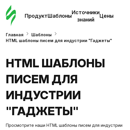
Зак
шаб
Источники
Продукт
Шаблоны
Цены
знаний
Ша
Главная
Шаблоны
HTML шаблоны писем для индустрии "Гаджеты"
И
з
HTML ШАБЛОНЫ
ПИСЕМ ДЛЯ
Це
ИНДУСТРИИ
"ГАДЖЕТЫ"
Просмотрите наши HTML шаблоны писем для индустрии