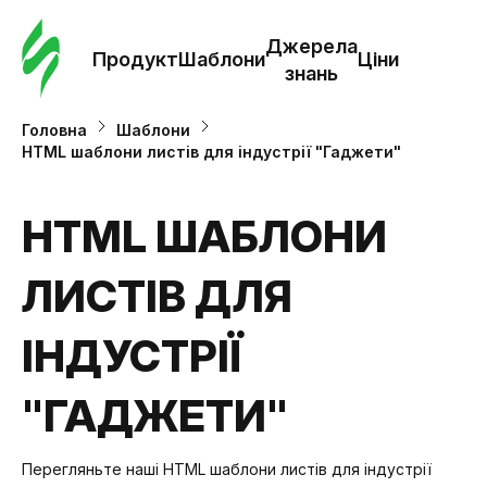
Замо
шабл
Джерела
Продукт
Шаблони
Ціни
знань
Шабл
Головна
Шаблони
HTML шаблони листів для індустрії "Гаджети"
Дж
зна
HTML ШАБЛОНИ
ЛИСТІВ ДЛЯ
Ціни
ІНДУСТРІЇ
"ГАДЖЕТИ"
Перегляньте наші HTML шаблони листів для індустрії