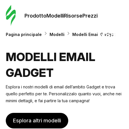
Ordine 
modelli
Prodotto
Modelli
Risorse
Prezzi
Modelli
Pagina principale
Modelli
Modelli Email Gadget
Riso
MODELLI EMAIL
GADGET
Prezzi
Esplora i nostri modelli di email dell’ambito Gadget e trova
quello perfetto per te. Personalizzalo quanto vuoi, anche nei
minimi dettagli, e fai partire la tua campagna!
Esplora altri modelli