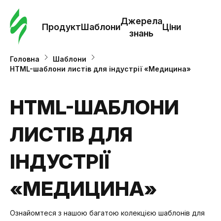
Замо
шабл
Джерела
Продукт
Шаблони
Ціни
знань
Шабл
Головна
Шаблони
HTML-шаблони листів для індустрії «Медицина»
Дж
зна
HTML-ШАБЛОНИ
ЛИСТІВ ДЛЯ
Ціни
ІНДУСТРІЇ
«МЕДИЦИНА»
Ознайомтеся з нашою багатою колекцією шаблонів для