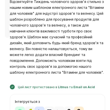
Відсвяткуйте Тиждень чоловічого здоров'я стильно з
нашим новим шаблоном електронного листа "Вітаміни
для чоловіків" для індустрії здоров'я та велнесу. Цей
шаблон розроблено для просування продуктів для
чоловічого здоров'я та велнесу, а також для
Розроблено
Анастасія
навчання клієнтів важливості турботи про своє
здоров'я. Шаблон має сучасний та професійний
дизайн, який доповнить будь-який бренд здоров'я та
велнесу. Він повністю налаштовується, тому ви
можете легко додати власний брендинг та
повідомлення. Допоможіть чоловікам взяти під
контроль своє здоров'я за допомогою нашого
шаблону електронного листа "Вітаміни для чоловіків".
Цей лист протестовано в
Litmus
та
Email on Acid
Інтегрується з