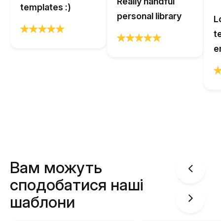
Really handful
templates :)
personal library
L
t
e
Вам можуть
сподобатися наші
шаблони