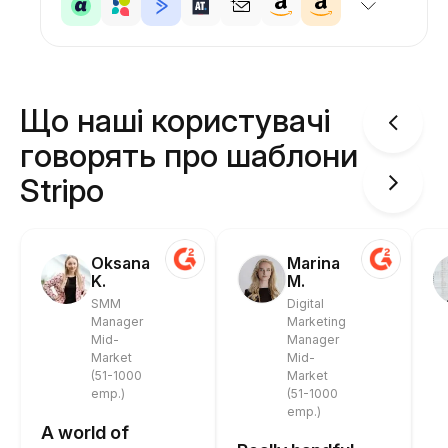
Що наші користувачі
говорять про шаблони
Stripo
Oksana
Marina
K.
M.
SMM
Digital
Manager
Marketing
Mid-
Manager
Market
Mid-
(51-1000
Market
emp.)
(51-1000
emp.)
A world of