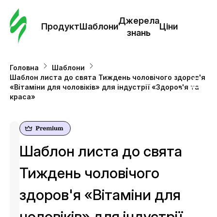
Замо
шабл
Джерела
Продукт
Шаблони
Ціни
знань
Шабл
Головна
Шаблони
Шаблон листа до свята Тиждень чоловічого здоров'я
Дж
«Вітаміни для чоловіків» для індустрії «Здоров'я та
зна
краса»
Ціни
Шаблон листа до свята
Тиждень чоловічого
здоров'я «Вітаміни для
чоловіків» для індустрії