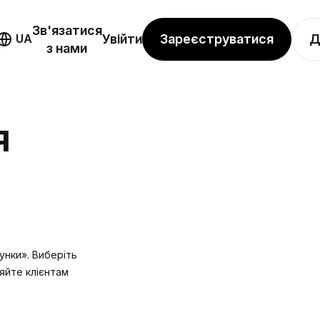
Зв'язатися
Зареєструватися
Д
UA
Увійти
з нами
Я
унки». Виберіть
ляйте клієнтам