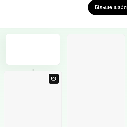
Більше шабл
Порожній
шаблон