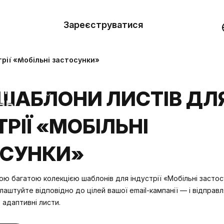
вити
он
Зареєструватися
Демо
они
рії «Мобільні застосунки»
ерела
ШАБЛОНИ ЛИСТІВ ДЛ
нь
РІЇ «МОБІЛЬНІ
ОСУНКИ»
ю багатою колекцією шаблонів для індустрії «Мобільні застос
алаштуйте відповідно до цілей вашої email-кампанії — і відправ
 адаптивні листи.