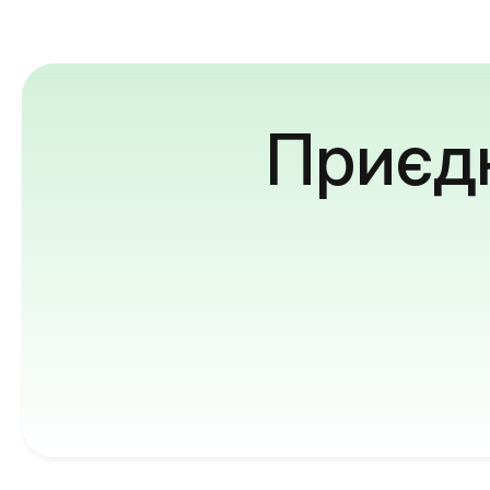
Приєдн