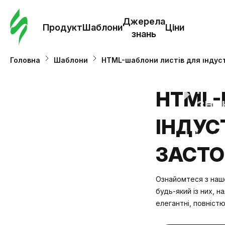
Замо
шабл
Джерела
Продукт
Шаблони
Ціни
знань
Шабл
Головна
Шаблони
HTML-шаблони листів для індуст
Дж
HTML-
зна
ІНДУСТ
Ціни
ЗАСТ
Ознайомтеся з нашо
будь-який із них, н
елегантні, повністю