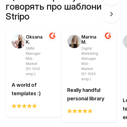
говорять про шаблони
Stripo
Oksana
Marina
K.
M.
SMM
Digital
Manager
Marketing
Mid-
Manager
Market
Mid-
(51-1000
Market
emp.)
(51-1000
emp.)
A world of
Really handful
templates :)
personal library
L
t
e