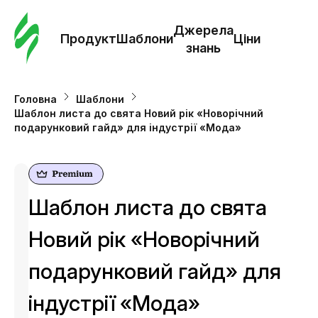
Замо
шабл
Джерела
Продукт
Шаблони
Ціни
знань
Шабл
Головна
Шаблони
Шаблон листа до свята Новий рік «Новорічний
Дж
подарунковий гайд» для індустрії «Мода»
зна
Ціни
Шаблон листа до свята
Новий рік «Новорічний
подарунковий гайд» для
індустрії «Мода»