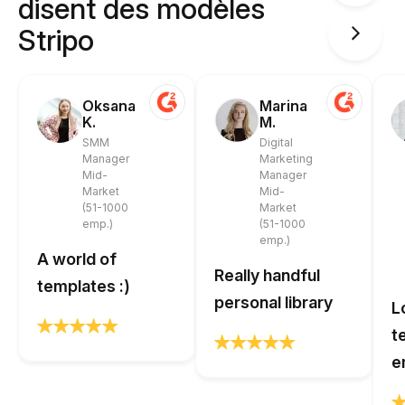
disent des modèles
Stripo
Oksana
Marina
K.
M.
SMM
Digital
Manager
Marketing
Mid-
Manager
Market
Mid-
(51-1000
Market
emp.)
(51-1000
emp.)
A world of
Really handful
templates :)
personal library
L
t
e