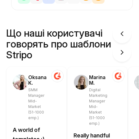
Що наші користувачі
говорять про шаблони
Stripo
Oksana
Marina
K.
M.
SMM
Digital
Manager
Marketing
Mid-
Manager
Market
Mid-
(51-1000
Market
emp.)
(51-1000
emp.)
A world of
Really handful