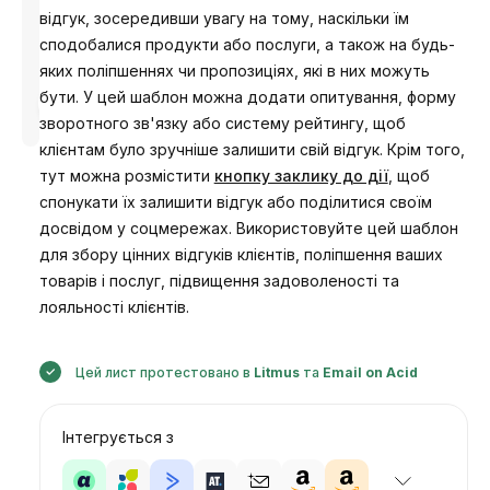
відгук, зосередивши увагу на тому, наскільки їм
сподобалися продукти або послуги, а також на будь-
яких поліпшеннях чи пропозиціях, які в них можуть
Розроблено
бути. У цей шаблон можна додати опитування, форму
Анастасія
зворотного зв'язку або систему рейтингу, щоб
клієнтам було зручніше залишити свій відгук. Крім того,
тут можна розмістити
кнопку заклику до дії
, щоб
спонукати їх залишити відгук або поділитися своїм
досвідом у соцмережах. Використовуйте цей шаблон
для збору цінних відгуків клієнтів, поліпшення ваших
товарів і послуг, підвищення задоволеності та
лояльності клієнтів.
Цей лист протестовано в
Litmus
та
Email on Acid
Інтегрується з