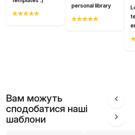
templates :)
personal library
L
t
e
Вам можуть
сподобатися наші
шаблони