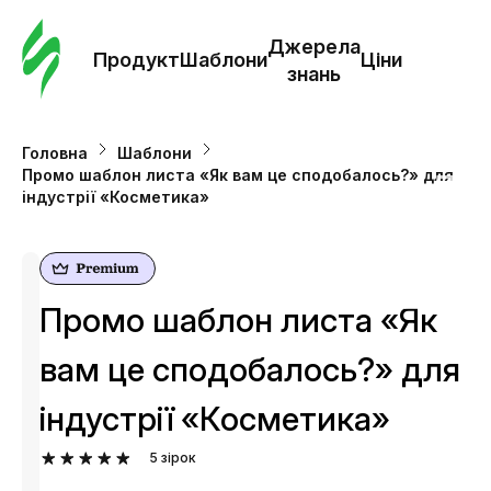
Замо
шабл
Джерела
Продукт
Шаблони
Ціни
знань
Шабл
Головна
Шаблони
Промо шаблон листа «Як вам це сподобалось?» для
Дж
індустрії «Косметика»
зна
Ціни
Промо шаблон листа «Як
вам це сподобалось?» для
індустрії «Косметика»
5
зірок