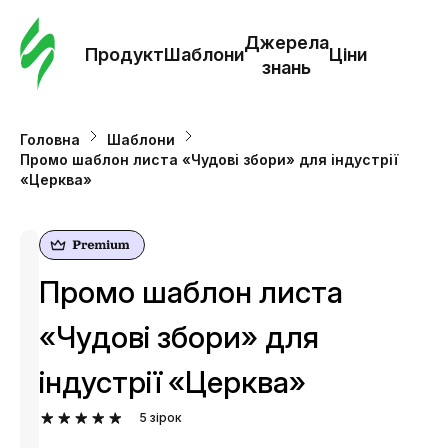
Замо
шабл
Джерела
Продукт
Шаблони
Ціни
знань
Шабл
Головна
Шаблони
Промо шаблон листа «Чудові збори» для індустрії
Дж
«Церква»
зна
Ціни
Промо шаблон листа
«Чудові збори» для
індустрії «Церква»
5
зірок