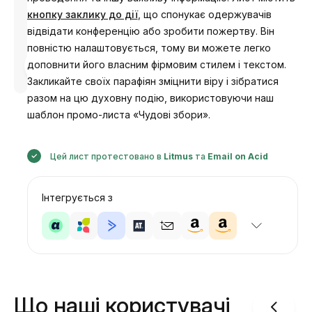
кнопку заклику до дії
, що спонукає одержувачів
відвідати конференцію або зробити пожертву. Він
повністю налаштовується, тому ви можете легко
Розроблено
доповнити його власним фірмовим стилем і текстом.
Анастасія
Закликайте своїх парафіян зміцнити віру і зібратися
разом на цю духовну подію, використовуючи наш
шаблон промо-листа «Чудові збори».
Цей лист протестовано в
Litmus
та
Email on Acid
Інтегрується з
Що наші користувачі