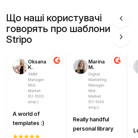
Що наші користувачі
говорять про шаблони
Stripo
Oksana
Marina
K.
M.
SMM
Digital
Manager
Marketing
Mid-
Manager
Market
Mid-
(51-1000
Market
emp.)
(51-1000
emp.)
A world of
Really handful
templates :)
personal library
L