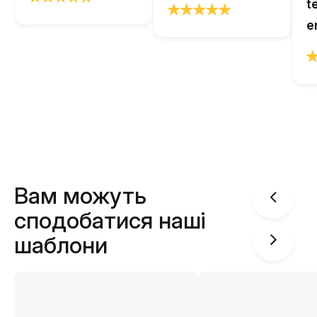
t
e
Вам можуть
сподобатися наші
шаблони