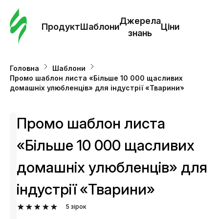
Замо
шабл
Джерела
Продукт
Шаблони
Ціни
знань
Шабл
Головна
Шаблони
Промо шаблон листа «Більше 10 000 щасливих
Дж
домашніх улюбленців» для індустрії «Тварини»
зна
Промо шаблон листа
Ціни
«Більше 10 000 щасливих
домашніх улюбленців» для
індустрії «Тварини»
5
зірок