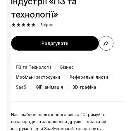
індустрії «ПЗ та
технології»
5
зірок
Редагувати
ПЗ та Технології
Бізнес
Мобільні застосунки
Реферальнi листи
SaaS
GIF-анімація
3D-графіка
Наш шаблон електронного листа "Отримуйте
винагороди за запрошення друзів – ідеальний
інструмент для SaaS-компаній, які прагнуть