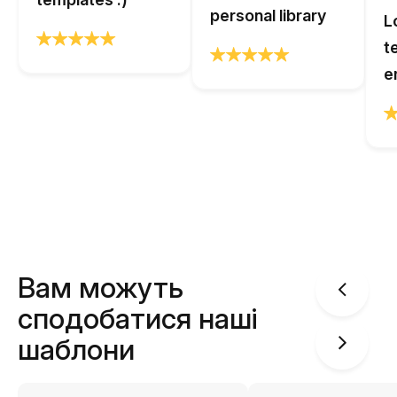
personal library
L
t
e
Вам можуть
сподобатися наші
шаблони