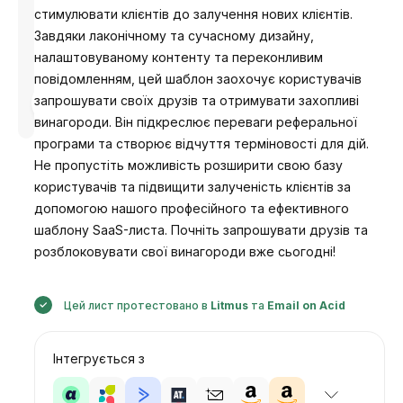
стимулювати клієнтів до залучення нових клієнтів.
Завдяки лаконічному та сучасному дизайну,
налаштовуваному контенту та переконливим
повідомленням, цей шаблон заохочує користувачів
Розроблено
запрошувати своїх друзів та отримувати захопливі
Анастасія
винагороди. Він підкреслює переваги реферальної
програми та створює відчуття терміновості для дій.
Не пропустіть можливість розширити свою базу
користувачів та підвищити залученість клієнтів за
допомогою нашого професійного та ефективного
шаблону SaaS-листа. Почніть запрошувати друзів та
розблоковувати свої винагороди вже сьогодні!
Цей лист протестовано в
Litmus
та
Email on Acid
Інтегрується з