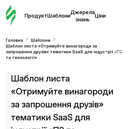
Замо
шабл
Джерела
Продукт
Шаблони
Ціни
знань
Шабл
Головна
Шаблони
Шаблон листа «Отримуйте винагороди за
Дж
запрошення друзів» тематики SaaS для індустрії «ПЗ
зна
та технології»
Ціни
Шаблон листа
«Отримуйте винагороди
за запрошення друзів»
тематики SaaS для