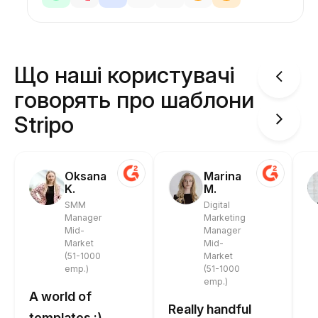
Що наші користувачі
говорять про шаблони
Stripo
Oksana
Marina
K.
M.
SMM
Digital
Manager
Marketing
Mid-
Manager
Market
Mid-
(51-1000
Market
emp.)
(51-1000
emp.)
A world of
Really handful
templates :)