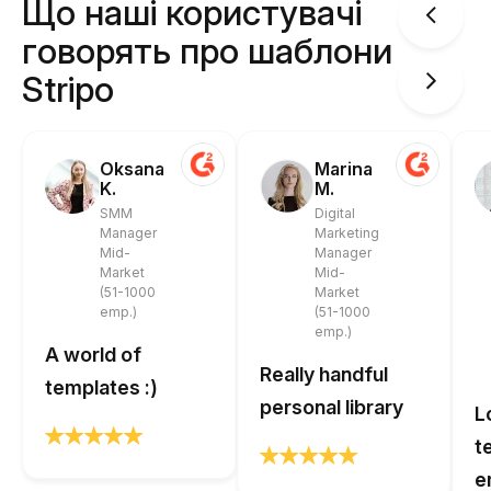
Що наші користувачі
говорять про шаблони
Stripo
Oksana
Marina
K.
M.
SMM
Digital
Manager
Marketing
Mid-
Manager
Market
Mid-
(51-1000
Market
emp.)
(51-1000
emp.)
A world of
Really handful
templates :)
personal library
L
t
e