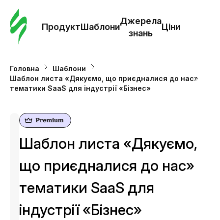
Замо
шабл
Джерела
Продукт
Шаблони
Ціни
знань
Шабл
Головна
Шаблони
Шаблон листа «Дякуємо, що приєдналися до нас»
Дж
тематики SaaS для індустрії «Бізнес»
зна
Ціни
Шаблон листа «Дякуємо,
що приєдналися до нас»
тематики SaaS для
індустрії «Бізнес»