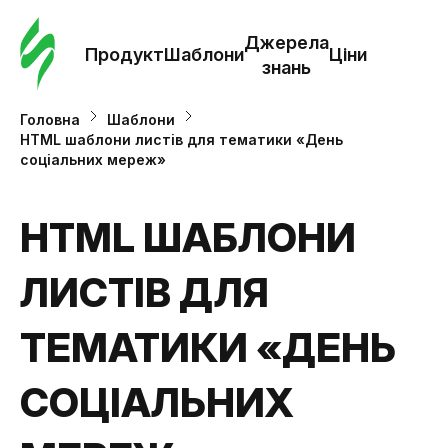
Замо
шабл
Джерела
Продукт
Шаблони
Ціни
знань
Шабл
Головна
Шаблони
HTML шаблони листів для тематики «День
соціальних мереж»
Дж
зна
HTML ШАБЛОНИ
Ціни
ЛИСТІВ ДЛЯ
ТЕМАТИКИ «ДЕНЬ
СОЦІАЛЬНИХ