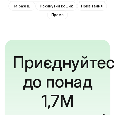
На базі ШІ
Покинутий кошик
Привітання
Промо
Приєднуйтес
до понад
1,7M