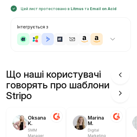
Цей лист протестовано в
Litmus
та
Email on Acid
Інтегрується з
Що наші користувачі
говорять про шаблони
Stripo
Oksana
Marina
K.
M.
SMM
Digital
Manager
Marketing