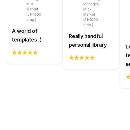
Mid-
Manager
Market
Mid-
(51-1000
Market
emp.)
(51-1000
emp.)
A world of
Really handful
templates :)
personal library
L
t
e