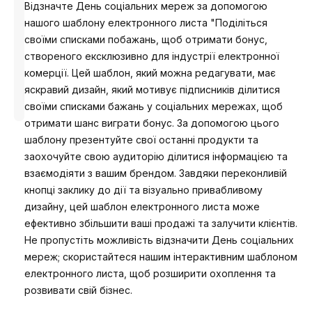
Відзначте День соціальних мереж за допомогою
нашого шаблону електронного листа "Поділіться
своїми списками побажань, щоб отримати бонус,
створеного ексклюзивно для індустрії електронної
комерції. Цей шаблон, який можна редагувати, має
Розроблено
яскравий дизайн, який мотивує підписників ділитися
Анастасія
своїми списками бажань у соціальних мережах, щоб
отримати шанс виграти бонус. За допомогою цього
шаблону презентуйте свої останні продукти та
заохочуйте свою аудиторію ділитися інформацією та
взаємодіяти з вашим брендом. Завдяки переконливій
кнопці заклику до дії та візуально привабливому
дизайну, цей шаблон електронного листа може
ефективно збільшити ваші продажі та залучити клієнтів.
Не пропустіть можливість відзначити День соціальних
мереж; скористайтеся нашим інтерактивним шаблоном
електронного листа, щоб розширити охоплення та
розвивати свій бізнес.