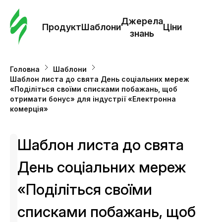
Замо
шабл
Джерела
Продукт
Шаблони
Ціни
знань
Шабл
Головна
Шаблони
Шаблон листа до свята День соціальних мереж
Дж
«Поділіться своїми списками побажань, щоб
зна
отримати бонус» для індустрії «Електронна
комерція»
Ціни
Шаблон листа до свята
День соціальних мереж
«Поділіться своїми
списками побажань, щоб