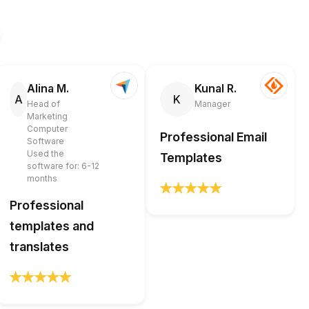
Alina M.
Kunal R.
A
K
Head of
Manager
Marketing
Computer
Professional Email
Software
Used the
Templates
software for: 6-12
months
Professional
templates and
translates