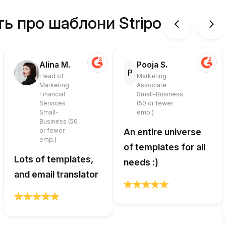
ть про шаблони Stripo
Alina M.
Pooja S.
P
Head of
Marketing
Marketing
Associate
Financial
Small-Business
Services
(50 or fewer
Small-
emp.)
Business (50
or fewer
An entire universe
emp.)
of templates for all
Lots of templates,
needs :)
and email translator