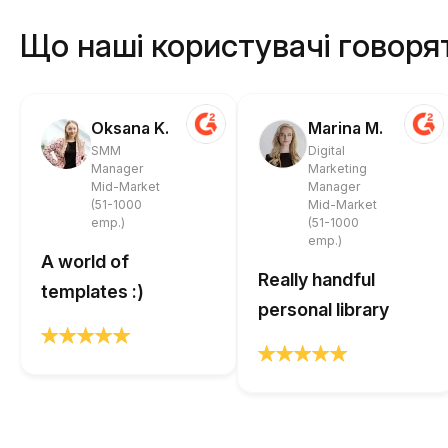
Що наші користувачі говоря
Oksana K.
Marina M.
SMM
Digital
Manager
Marketing
Mid-Market
Manager
(51-1000
Mid-Market
emp.)
(51-1000
emp.)
A world of
Really handful
templates :)
personal library