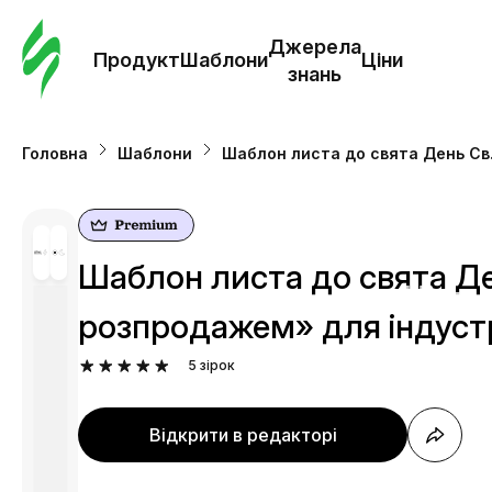
Замо
шабл
Джерела
Продукт
Шаблони
Ціни
знань
Шабл
Головна
Шаблони
Шаблон листа до свята День Cв
Дж
зна
Шаблон листа до свята Д
Ціни
розпродажем» для індуст
5
зірок
Відкрити в редакторі