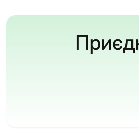
Приєдн