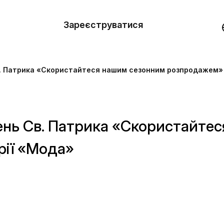
вити
он
Зареєструватися
Демо
они
. Патрика «Скористайтеся нашим сезонним розпродажем» 
ерела
нь
ень Cв. Патрика «Скористайте
рії «Мода»