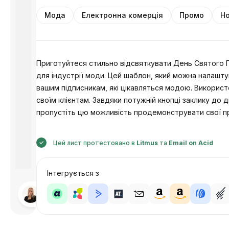
Мода
Електронна комерція
Промо
Но
Приготуйтеся стильно відсвяткувати День Святого
для індустрії моди. Цей шаблон, який можна налашту
вашим підписникам, які цікавляться модою. Викорис
своїм клієнтам. Завдяки потужній кнопці заклику до 
пропустіть цю можливість продемонструвати свої п
Цей лист протестовано в
Litmus
та
Email on Acid
Інтегрується з
Розроблено
Анастасія