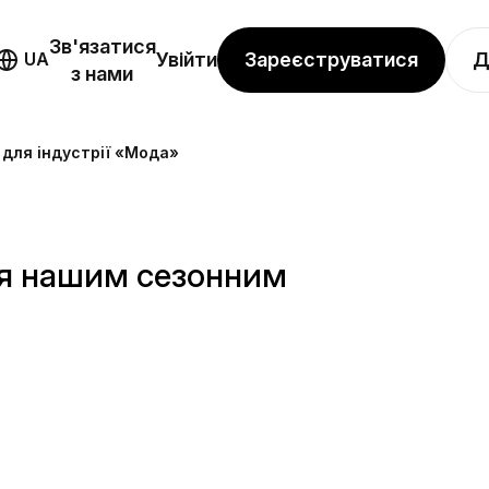
Зв'язатися
Зареєструватися
Д
UA
Увійти
з нами
для індустрії «Мода»
ся нашим сезонним