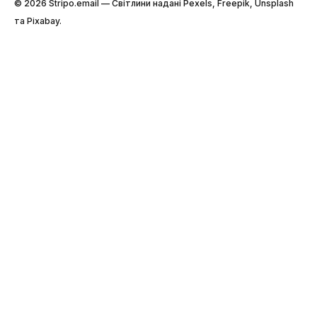
© 2026 Stripо.email — Світлини надані Pexels, Freepik, Unsplash
та Pixabay.