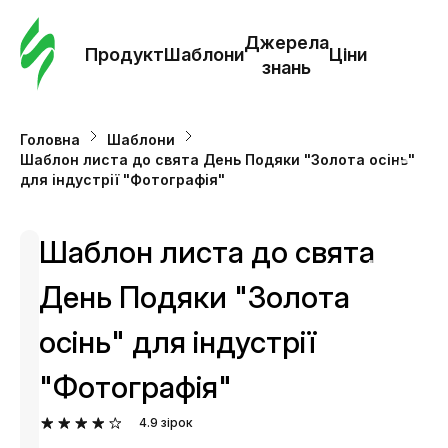
Замо
шабл
Джерела
Продукт
Шаблони
Ціни
знань
Шабл
Головна
Шаблони
Шаблон листа до свята День Подяки "Золота осінь"
Дж
для індустрії "Фотографія"
зна
Шаблон листа до свята
Ціни
День Подяки "Золота
осінь" для індустрії
"Фотографія"
4.9
зірок