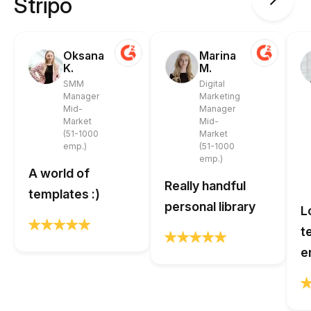
Stripo
Oksana
Marina
K.
M.
SMM
Digital
Manager
Marketing
Mid-
Manager
Market
Mid-
(51-1000
Market
emp.)
(51-1000
emp.)
A world of
Really handful
templates :)
personal library
L
t
e