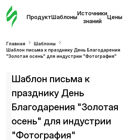
Зак
шаб
Источники
Продукт
Шаблоны
Цены
знаний
Ша
Главная
Шаблоны
Шаблон письма к празднику День Благодарения
И
"Золотая осень" для индустрии "Фотография"
з
Шаблон письма к
Це
празднику День
Благодарения "Золотая
осень" для индустрии
"Фотография"