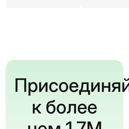
Присоединяй
к более
чем 1,7M