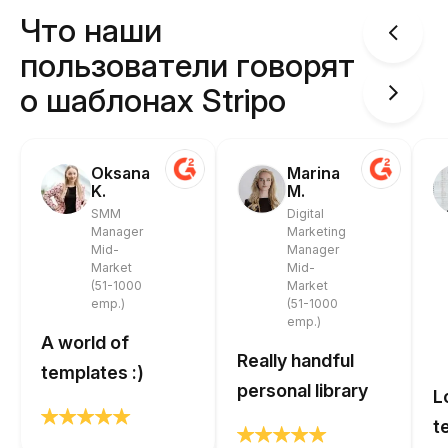
Что наши
пользователи говорят
о шаблонах Stripo
Oksana
Marina
K.
M.
SMM
Digital
Manager
Marketing
Mid-
Manager
Market
Mid-
(51-1000
Market
emp.)
(51-1000
emp.)
A world of
Really handful
templates :)
personal library
L
t