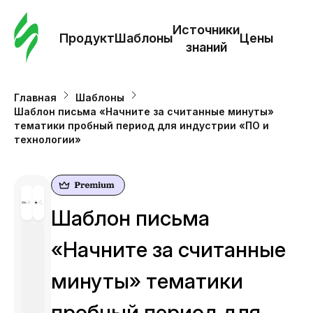
Зак
шаб
Источники
Продукт
Шаблоны
Цены
знаний
Ша
Главная
Шаблоны
Шаблон письма «Начните за считанные минуты»
И
тематики пробный период для индустрии «ПО и
з
технологии»
Це
Шаблон письма
«Начните за считанные
минуты» тематики
пробный период для