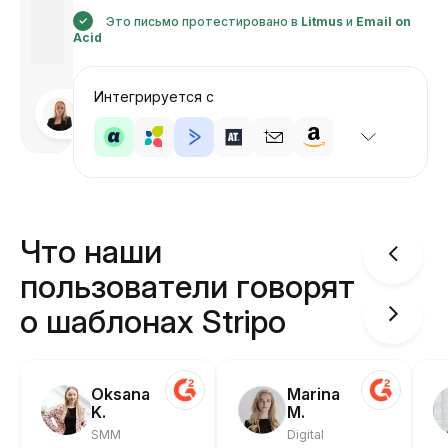
Это письмо протестировано в
Litmus
и
Email on
Acid
Интегрируется с
Разработано
Анастасия
Что наши
пользователи говорят
о шаблонах Stripo
Oksana
Marina
K.
M.
SMM
Digital