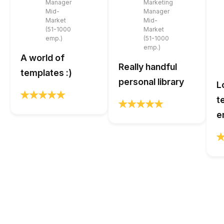
Manager
Marketing
Mid-
Manager
Market
Mid-
(51-1000
Market
emp.)
(51-1000
emp.)
A world of
Really handful
templates :)
personal library
L
t
e