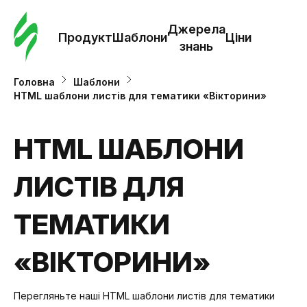
Замо
шабл
Джерела
Продукт
Шаблони
Ціни
знань
Шабл
Головна
Шаблони
HTML шаблони листів для тематики «Вікторини»
Дж
зна
HTML ШАБЛОНИ
ЛИСТІВ ДЛЯ
Ціни
ТЕМАТИКИ
«ВІКТОРИНИ»
Перегляньте наші HTML шаблони листів для тематики