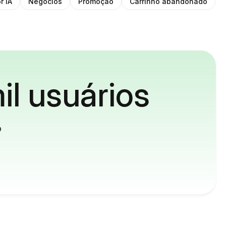
r IA
Negócios
Promoção
Carrinho abandonado
il usuários
o