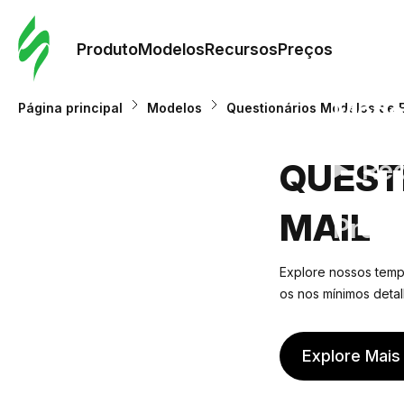
Pedid
Mode
Produto
Modelos
Recursos
Preços
Mode
Página principal
Modelos
Questionários Modelos de 
Re
QUEST
MAIL
Preç
Explore nossos templ
os nos mínimos deta
Explore Mais