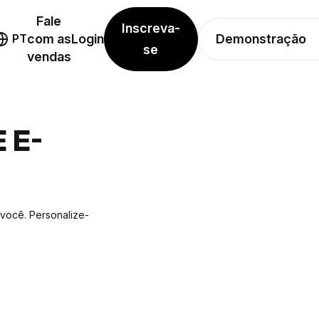
Fale
Inscreva-
Demonstração
PT
com as
Login
se
vendas
 E-
 você. Personalize-