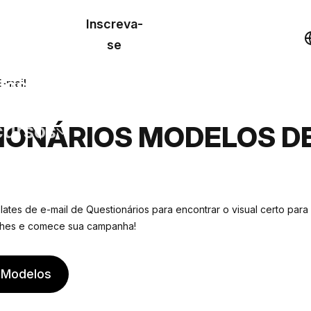
o de
Inscreva-
lo
Demonstração
se
los
E-mail
cursos
IONÁRIOS MODELOS DE
os
ates de e-mail de Questionários para encontrar o visual certo para
lhes e comece sua campanha!
 Modelos