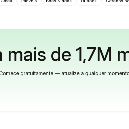
Gmail
Imóveis
Boas-vindas
Outlook
Gerados po
 mais de 1,7M m
Comece gratuitamente — atualize a qualquer moment