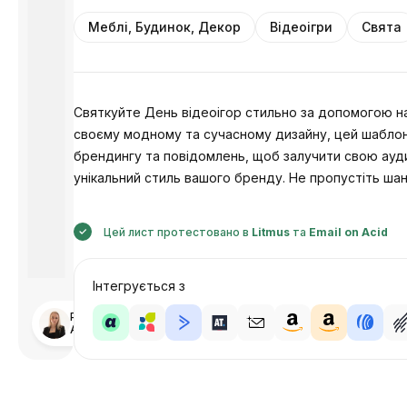
Меблі, Будинок, Декор
Відеоігри
Свята
Святкуйте День відеоігор стильно за допомогою на
своєму модному та сучасному дизайну, цей шаблон 
брендингу та повідомлень, щоб залучити свою ауд
унікальний стиль вашого бренду. Не пропустіть ша
Цей лист протестовано в
Litmus
та
Email on Acid
Інтегрується з
Розроблено
Анастасія