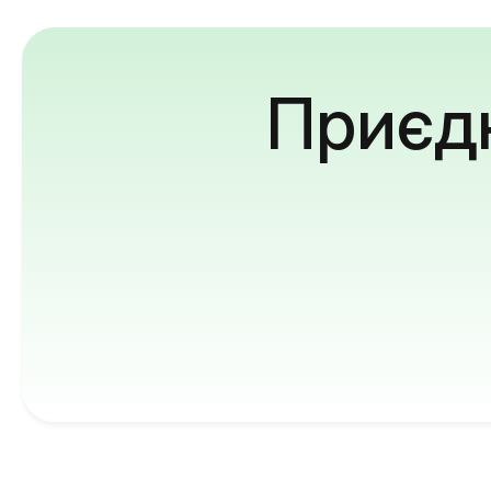
Приєдн