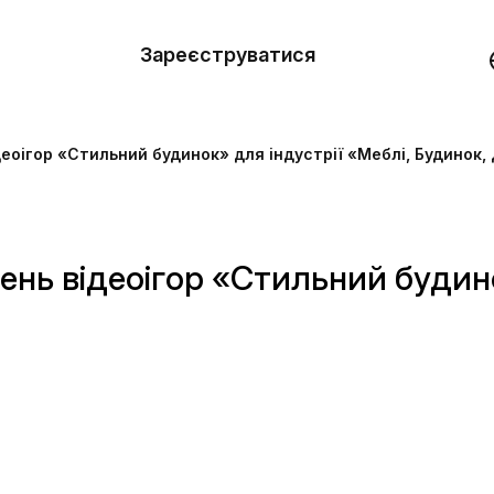
вити
он
Зареєструватися
Демо
они
еоігор «Стильний будинок» для індустрії «Меблі, Будинок,
ерела
нь
нь відеоігор «Стильний будино