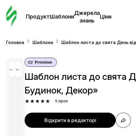
Замо
шабл
Джерела
Продукт
Шаблони
Ціни
знань
Шабл
Головна
Шаблони
Шаблон листа до свята День від
Дж
зна
Шаблон листа до свята Де
Ціни
Будинок, Декор»
5
зірок
Відкрити в редакторі