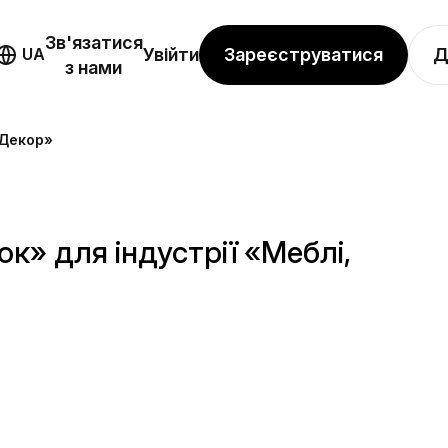
Зв'язатися
Зареєструватися
Д
UA
Увійти
з нами
 Декор»
к» для індустрії «Меблі,