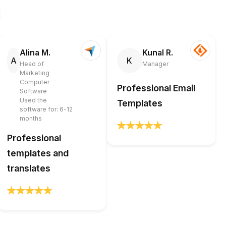
Alina M.
Kunal R.
A
K
Head of
Manager
Marketing
Computer
Professional Email
Software
Used the
Templates
software for: 6-12
months
Professional
templates and
translates