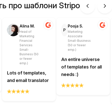
ть про шаблони Stripo
Alina M.
Pooja S.
P
Head of
Marketing
Marketing
Associate
Financial
Small-Business
Services
(50 or fewer
Small-
emp.)
Business (50
or fewer
An entire universe
emp.)
of templates for all
Lots of templates,
needs :)
and email translator