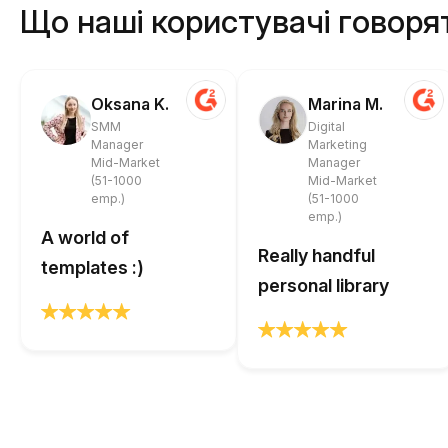
Що наші користувачі говоря
Oksana K.
Marina M.
SMM
Digital
Manager
Marketing
Mid-Market
Manager
(51-1000
Mid-Market
emp.)
(51-1000
emp.)
A world of
Really handful
templates :)
personal library