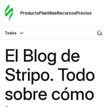
Orde
plant
Producto
Plantillas
Recursos
Precios
Plant
Todos
Re
El Blog de
Prec
Stripo. Todo
sobre cómo