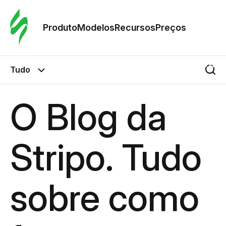
Pedid
Mode
Produto
Modelos
Recursos
Preços
Mode
Tudo
Re
O Blog da
Preç
Stripo. Tudo
sobre como