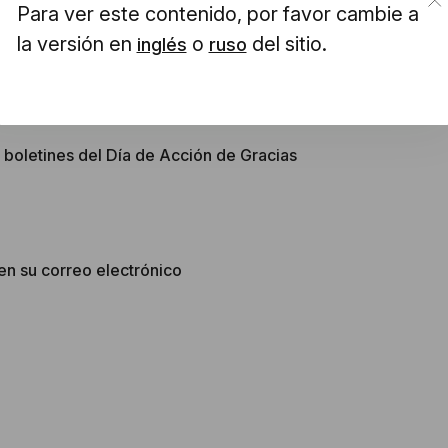
Para ver este contenido, por favor cambie a
os electrónicos
la versión en
o
del sitio.
inglés
ruso
 boletines del Día de Acción de Gracias
en su correo electrónico