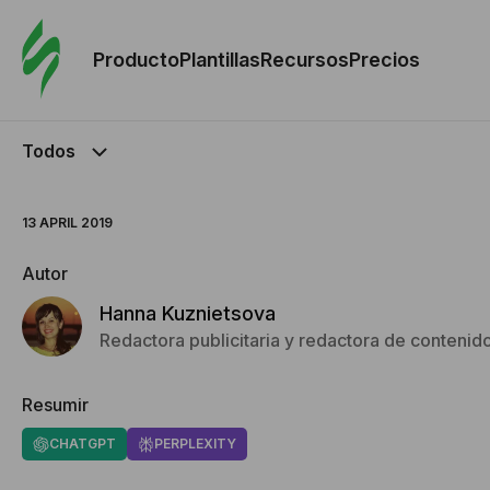
Orde
plant
Producto
Plantillas
Recursos
Precios
Plant
Todos
Re
13 APRIL 2019
Prec
Autor
Hanna Kuznietsova
Redactora publicitaria y redactora de contenid
Resumir
CHATGPT
PERPLEXITY