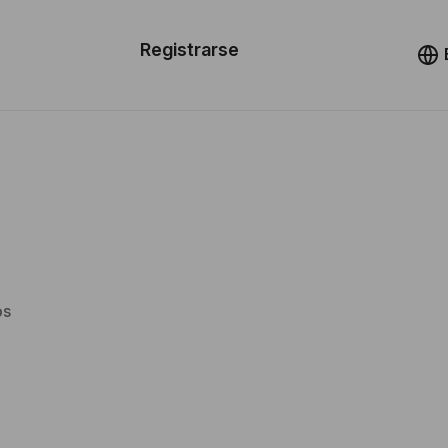
n de las
Registrarse
illas
Demo
illas
cursos
ios
os