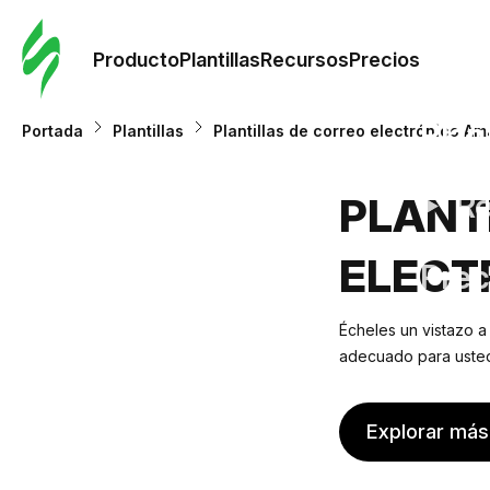
Orde
plant
Producto
Plantillas
Recursos
Precios
Plant
Portada
Plantillas
Plantillas de correo electrónico A
Re
PLANT
ELECT
Prec
Écheles un vistazo a
adecuado para usted.
Explorar más 