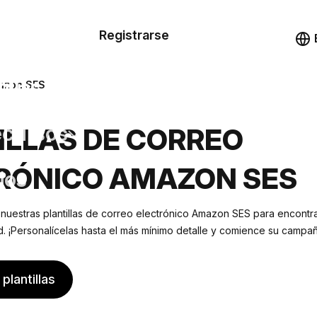
n de las
Registrarse
illas
Demo
illas
mazon SES
cursos
ILLAS DE CORREO
RÓNICO AMAZON SES
ios
 nuestras plantillas de correo electrónico Amazon SES para encontr
 ¡Personalícelas hasta el más mínimo detalle y comience su campañ
plantillas