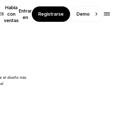
Habla
Entrar
Registrarse
Demo
ES
con
en
ventas
ar el diseño más
a!