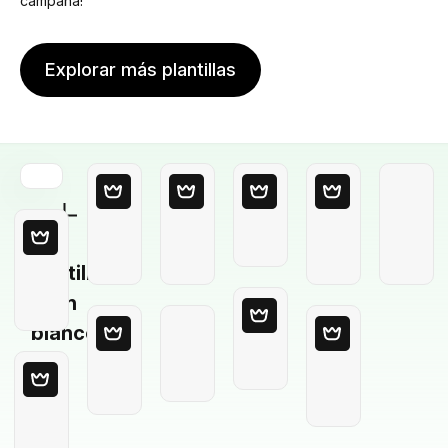
campaña!
Explorar más plantillas
Plantilla
en
blanco