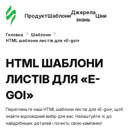
Замо
шабл
Джерела
Продукт
Шаблони
Ціни
знань
Шабл
Головна
Шаблони
HTML шаблони листів для «E-goi»
Дж
зна
HTML ШАБЛОНИ
ЛИСТІВ ДЛЯ «E-
Ціни
GOI»
Перегляньте наші HTML шаблони листів для «E-goi», щоб
знайти відповідний вибір для вас. Налаштуйте їх до
найдрібніших деталей і почніть свою кампанію!