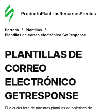
Orde
plant
Producto
Plantillas
Recursos
Precios
Plant
Portada
Plantillas
Plantillas de correo electrónico GetResponse
Re
PLANTILLAS DE
Prec
CORREO
ELECTRÓNICO
GETRESPONSE
Elija cualquiera de nuestras plantillas de boletines de