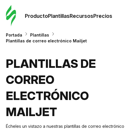
Orde
plant
Producto
Plantillas
Recursos
Precios
Plant
Portada
Plantillas
Plantillas de correo electrónico Mailjet
Re
PLANTILLAS DE
Prec
CORREO
ELECTRÓNICO
MAILJET
Écheles un vistazo a nuestras plantillas de correo electrónico