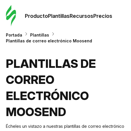
Orde
plant
Producto
Plantillas
Recursos
Precios
Plant
Portada
Plantillas
Plantillas de correo electrónico Moosend
Re
PLANTILLAS DE
Prec
CORREO
ELECTRÓNICO
MOOSEND
Écheles un vistazo a nuestras plantillas de correo electrónico