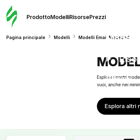
Ordine 
modelli
Prodotto
Modelli
Risorse
Prezzi
Modelli
Pagina principale
Modelli
Modelli Email Moosend
Riso
MODEL
Prezzi
Esplora i nostri mode
vuoi, anche nei minimi
Esplora altri 