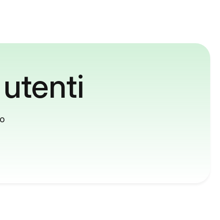
 utenti
to