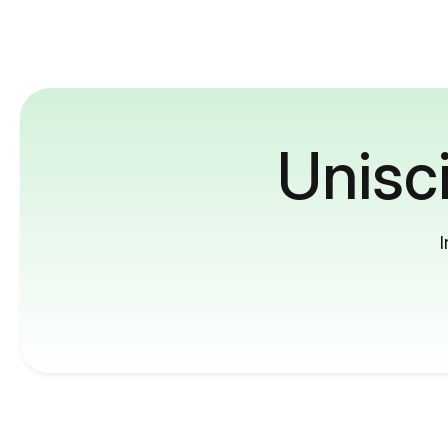
Unisci
I