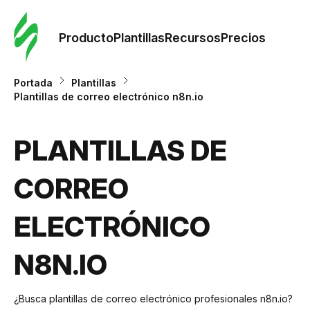
Orde
plant
Producto
Plantillas
Recursos
Precios
Plant
Portada
Plantillas
Plantillas de correo electrónico n8n.io
Re
PLANTILLAS DE
Prec
CORREO
ELECTRÓNICO
N8N.IO
¿Busca plantillas de correo electrónico profesionales n8n.io?