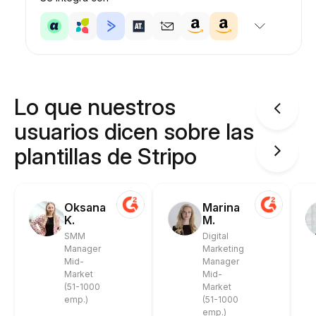
Lo que nuestros
usuarios dicen sobre las
plantillas de Stripo
Oksana
Marina
K.
M.
SMM
Digital
Manager
Marketing
Mid-
Manager
Market
Mid-
(51-1000
Market
emp.)
(51-1000
emp.)