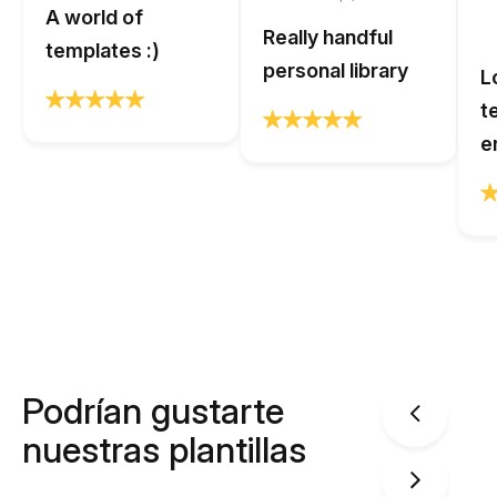
A world of
Really handful
templates :)
personal library
L
t
e
Podrían gustarte
nuestras plantillas