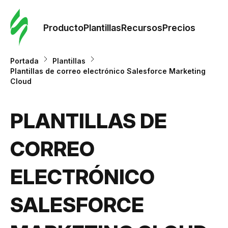
Orde
plant
Producto
Plantillas
Recursos
Precios
Plant
Portada
Plantillas
Plantillas de correo electrónico Salesforce Marketing
Cloud
Re
PLANTILLAS DE
Prec
CORREO
ELECTRÓNICO
SALESFORCE