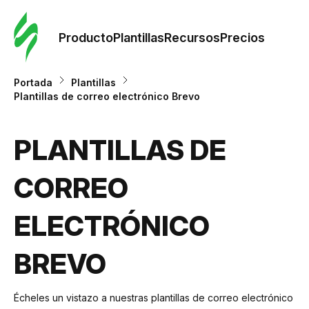
Orde
plant
Producto
Plantillas
Recursos
Precios
Plant
Portada
Plantillas
Plantillas de correo electrónico Brevo
Re
PLANTILLAS DE
Prec
CORREO
ELECTRÓNICO
BREVO
Écheles un vistazo a nuestras plantillas de correo electrónico