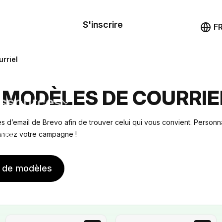
le de
mande
S'inscrire
Démo
F
les
rriel
ail
 MODÈLES DE COURRIE
ssources
 d’email de Brevo afin de trouver celui qui vous convient. Personna
ng
lancez votre campagne !
s de modèles