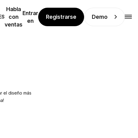
Habla
Entrar
Registrarse
Demo
ES
con
en
ventas
ar el diseño más
a!