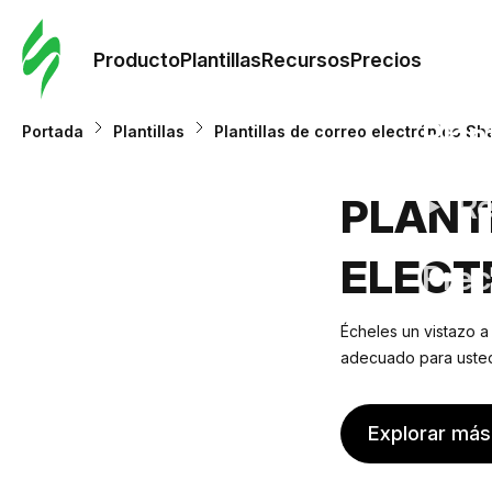
Orde
plant
Producto
Plantillas
Recursos
Precios
Plant
Portada
Plantillas
Plantillas de correo electrónico S
Re
PLANT
ELECT
Prec
Écheles un vistazo a
adecuado para usted.
Explorar más 