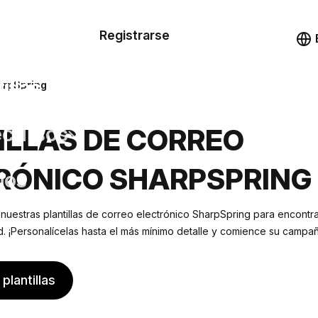
n de las
Registrarse
illas
Demo
illas
harpSpring
cursos
ILLAS DE CORREO
RÓNICO SHARPSPRING
ios
 nuestras plantillas de correo electrónico SharpSpring para encontr
 ¡Personalícelas hasta el más mínimo detalle y comience su campañ
plantillas